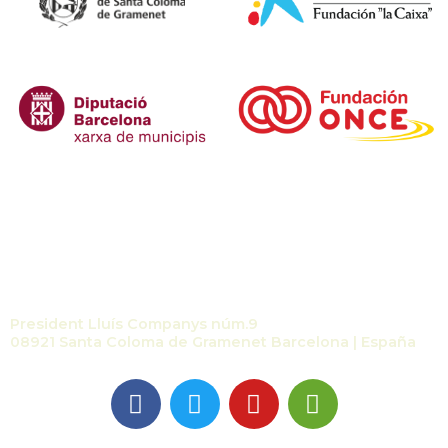
Contacto
President Lluís Companys núm.9
08921 Santa Coloma de Gramenet Barcelona | España