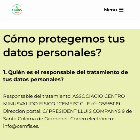
Menu
Saltar
al
contenido
Cómo protegemos tus
datos personales?
1.
Quién es el responsable del tratamiento de
tus datos personales?
Responsable del tratamiento: ASSOCIACIO CENTRO
MINUSVALIDO FISICO “CEMFIS” C.I.F nº: G59551119
Dirección postal: C/ PRESIDENT LLUIS COMPANYS 9 de
Santa Coloma de Gramenet. Correo electrónico:
info@cemfis.es.