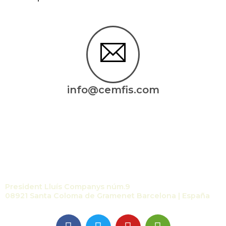
info@cemfis.com
Contacto
President Lluís Companys núm.9
08921 Santa Coloma de Gramenet Barcelona | España