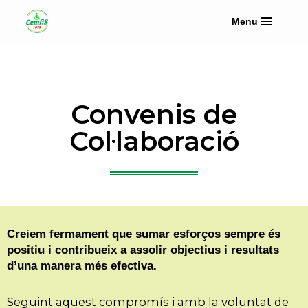
Menu
Vés
al
contingut
Convenis de
Col·laboració
Creiem fermament que sumar esforços sempre és
positiu i contribueix a assolir objectius i resultats
d’una manera més efectiva.
Seguint aquest compromís i amb la voluntat de