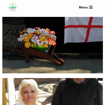
Menu
Vés
al
contingut